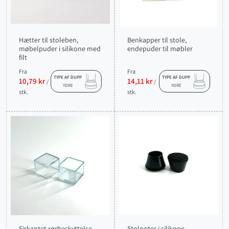
Hætter til stoleben,
Benkapper til stole,
møbelpuder i silikone med
endepuder til møbler
filt
Fra
Fra
TYPE AF DUPP
TYPE AF DUPP
10,79 kr
14,11 kr
/
/
YDRE
YDRE
stk.
stk.
Firkantet rørbeskyttelse,
Stolpoter i silikone