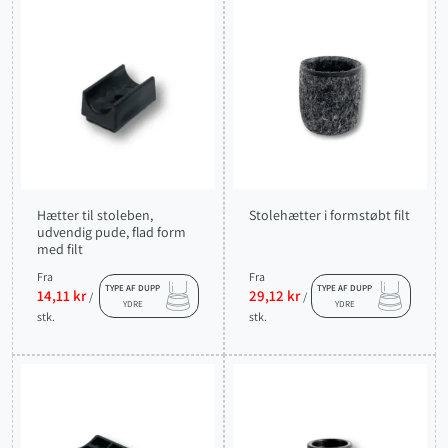
Hætter til stoleben,
Stolehætter i formstøbt filt
udvendig pude, flad form
med filt
Fra
Fra
TYPE AF DUPP
TYPE AF DUPP
14,11 kr
29,12 kr
/
/
YDRE
YDRE
stk.
stk.