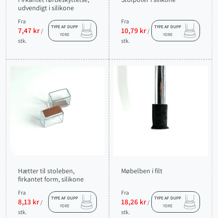
udvendigt i silikone
Fra
Fra
TYPE AF DUPP
TYPE AF DUPP
7,47 kr
10,79 kr
/
/
YDRE
YDRE
stk.
stk.
Hætter til stoleben,
Møbelben i filt
firkantet form, silikone
Fra
Fra
TYPE AF DUPP
TYPE AF DUPP
8,13 kr
18,26 kr
/
/
YDRE
YDRE
stk.
stk.