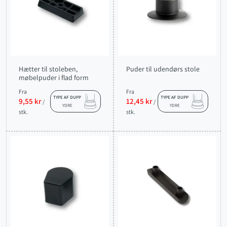
Hætter til stoleben,
Puder til udendørs stole
møbelpuder i flad form
Fra
Fra
TYPE AF DUPP
TYPE AF DUPP
9,55 kr
12,45 kr
/
/
YDRE
YDRE
stk.
stk.