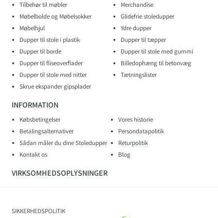
Tilbehør til møbler
Merchandise
Møbelbolde og Møbelsokker
Glidefrie stoledupper
Møbelhjul
Ydre dupper
Dupper til stole i plastik
Dupper til tæpper
Dupper til borde
Dupper til stole med gummi
Dupper til fliseoverflader
Billedophæng til betonvæg
Dupper til stole med nitter
Tætningslister
Skrue ekspander gipsplader
INFORMATION
Købsbetingelser
Vores historie
Betalingsalternativer
Persondatapolitik
Sådan måler du dine Stoledupper
Returpolitik
Kontakt os
Blog
VIRKSOMHEDSOPLYSNINGER
SIKKERHEDSPOLITIK