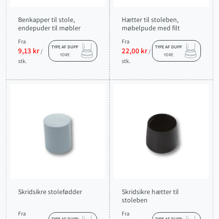
Benkapper til stole,
Hætter til stoleben,
endepuder til møbler
møbelpude med filt
Fra
Fra
TYPE AF DUPP
TYPE AF DUPP
9,13 kr
22,00 kr
/
/
YDRE
YDRE
stk.
stk.
Skridsikre stolefødder
Skridsikre hætter til
stoleben
Fra
Fra