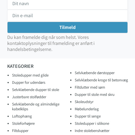
Du kan framelde dig når som helst. Vores
kontaktoplysninger til framelding er anført i
handelsbetingelserne.
KATEGORIER
Selvkæbende dørstopper
Stoledupper med glide
Selvklæbende kroge til betonvæg
Dupper for udendørs
Filtdutter med søm
Selvklæbende dupper til stole
Dupper til stole med skru
Justerbare stolfødder
Skoleudstyr
Selvklæbende og almindelige
kabelklips
Møbelunderlag
Loftophæng
Dupper til senge
Stoleforhøjere
Stoledupper i silikone
Filtdupper
Indre stolebenshætter