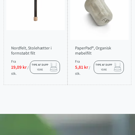
Nordfelt, Stolehætter i
PaperPad®, Organisk
formstøbt filt
møbelfilt
Fra
Fra
TYPE AF DUPP
TYPE AF DUPP
19,09 kr
5,81 kr
/
/
YDRE
YDRE
stk.
stk.