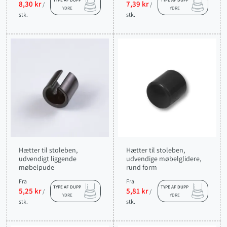
TYPE AF DUPP
TYPE AF DUPP
8,30 kr
7,39 kr
/
/
YDRE
YDRE
stk.
stk.
Hætter til stoleben,
Hætter til stoleben,
udvendigt liggende
udvendige møbelglidere,
møbelpude
rund form
Fra
Fra
TYPE AF DUPP
TYPE AF DUPP
5,25 kr
5,81 kr
/
/
YDRE
YDRE
stk.
stk.