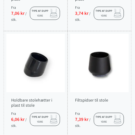
Fra
Fra
TYPE AF DUPP
TYPE AF DUPP
7,06 kr
3,74 kr
/
/
YDRE
YDRE
stk.
stk.
Holdbare stolehætter i
Filtspidser til stole
plast til stole
Fra
Fra
TYPE AF DUPP
TYPE AF DUPP
6,06 kr
7,39 kr
/
/
YDRE
YDRE
stk.
stk.