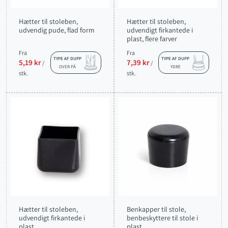
Hætter til stoleben,
Hætter til stoleben,
udvendig pude, flad form
udvendigt firkantede i
plast, flere farver
Fra
Fra
TYPE AF DUPP
TYPE AF DUPP
5,19 kr
7,39 kr
/
/
OVER PÅ
YDRE
stk.
stk.
Hætter til stoleben,
Benkapper til stole,
udvendigt firkantede i
benbeskyttere til stole i
plast
plast