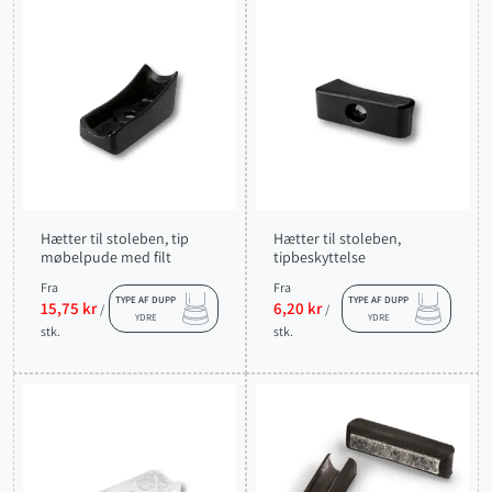
Hætter til stoleben, tip
Hætter til stoleben,
møbelpude med filt
tipbeskyttelse
Fra
Fra
TYPE AF DUPP
TYPE AF DUPP
15,75 kr
6,20 kr
/
/
YDRE
YDRE
stk.
stk.