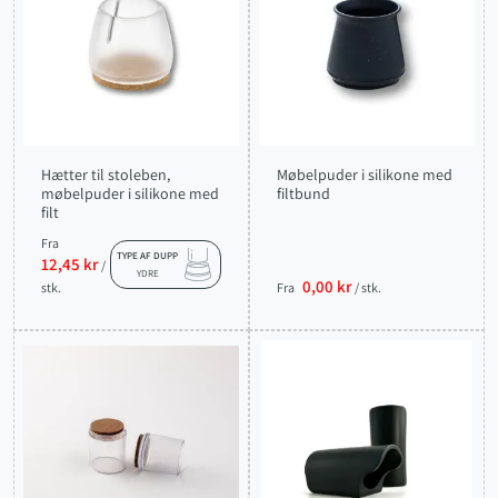
Hætter til stoleben,
Møbelpuder i silikone med
møbelpuder i silikone med
filtbund
filt
Fra
TYPE AF DUPP
12,45 kr
/
YDRE
0,00 kr
stk.
Fra
/ stk.