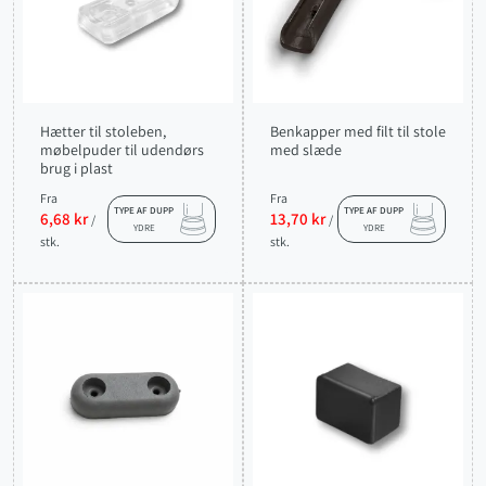
Hætter til stoleben,
Benkapper med filt til stole
møbelpuder til udendørs
med slæde
brug i plast
Fra
Fra
TYPE AF DUPP
TYPE AF DUPP
6,68 kr
13,70 kr
/
/
YDRE
YDRE
stk.
stk.