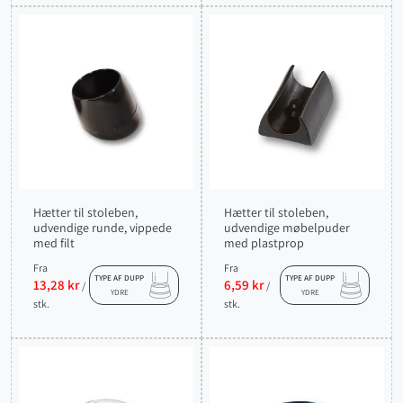
Hætter til stoleben,
Hætter til stoleben,
udvendige runde, vippede
udvendige møbelpuder
med filt
med plastprop
Fra
Fra
TYPE AF DUPP
TYPE AF DUPP
13,28 kr
6,59 kr
/
/
YDRE
YDRE
stk.
stk.