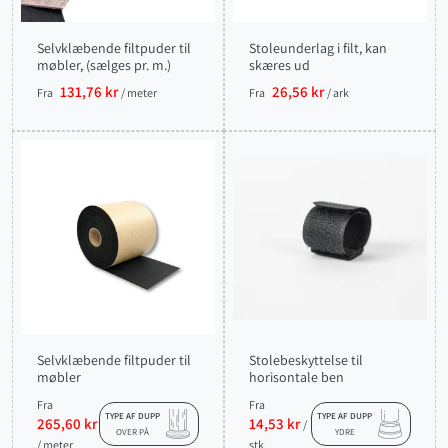
Selvklæbende filtpuder til
Stoleunderlag i filt, kan
møbler, (sælges pr. m.)
skæres ud
131,76 kr
26,56 kr
Fra
/ meter
Fra
/ ark
Selvklæbende filtpuder til
Stolebeskyttelse til
møbler
horisontale ben
Fra
Fra
TYPE AF DUPP
TYPE AF DUPP
265,60 kr
14,53 kr
/
OVER PÅ
YDRE
/ meter
stk.