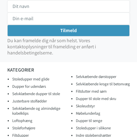
Du kan framelde dig når som helst. Vores
kontaktoplysninger til framelding er anført i
handelsbetingelserne.
KATEGORIER
Selvkæbende dørstopper
Stoledupper med glide
Selvklæbende kroge til betonvæg
Dupper for udendørs
Filtdutter med søm
Selvklæbende dupper til stole
Dupper til stole med skru
Justerbare stolfødder
Skoleudstyr
Selvklæbende og almindelige
kabelklips
Møbelunderlag
Loftophæng
Dupper til senge
Stoleforhøjere
Stoledupper i silikone
Filtdupper
Indre stolebenshætter