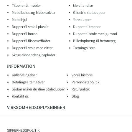
Tilbehør til møbler
Merchandise
Møbelbolde og Møbelsokker
Glidefrie stoledupper
Møbelhjul
Ydre dupper
Dupper til stole i plastik
Dupper til tæpper
Dupper til borde
Dupper til stole med gummi
Dupper til fliseoverflader
Billedophæng til betonvæg
Dupper til stole med nitter
Tætningslister
Skrue ekspander gipsplader
INFORMATION
Købsbetingelser
Vores historie
Betalingsalternativer
Persondatapolitik
Sådan måler du dine Stoledupper
Returpolitik
Kontakt os
Blog
VIRKSOMHEDSOPLYSNINGER
SIKKERHEDSPOLITIK