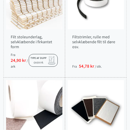
Filt stoleunderlag,
Filtstrimler, rulle med
selvklæbende i firkantet
selvklæbende filt til døre
form
osv.
Fra
TYPE AF DUPP
24,90 kr
/
OVER PÅ
54,78 kr
ark
Fra
/ stk.