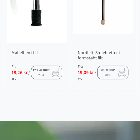
Møbelben i filt
Nordfelt, Stolehætter i
formstøbt filt
Fra
Fra
TYPE AF DUPP
TYPE AF DUPP
18,26 kr
19,09 kr
/
/
YDRE
YDRE
stk.
stk.