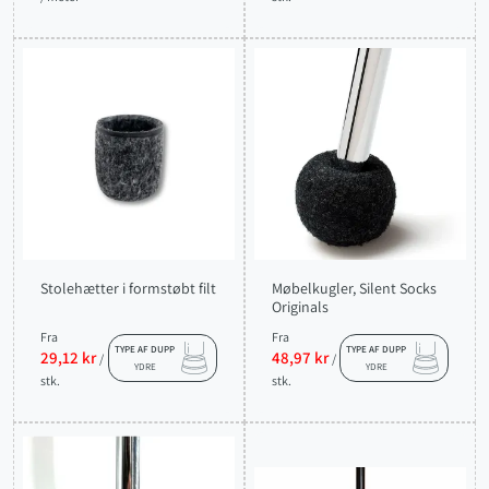
Stolehætter i formstøbt filt
Møbelkugler, Silent Socks
Originals
Fra
Fra
TYPE AF DUPP
TYPE AF DUPP
29,12 kr
48,97 kr
/
/
YDRE
YDRE
stk.
stk.