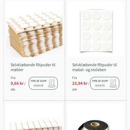
Selvklæbende filtpuder til
Selvklæbende filtpuder til
møbler
møbel- og stoleben
Fra
Fra
TYPE AF DUPP
TYPE AF DUPP
0,66 kr
25,94 kr
/
/
OVER PÅ
OVER PÅ
stk.
ark