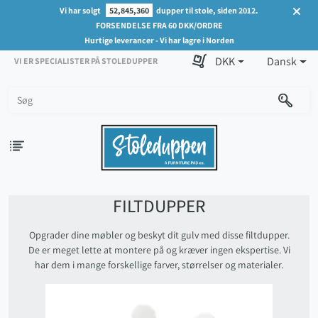
Vi har solgt
52,845,360
dupper til stole, siden 2012.
FORSENDELSE FRA 60 DKK/ORDRE
Hurtige leverancer - Vi har lagre i Norden
DKK
Dansk
VI ER SPECIALISTER PÅ STOLEDUPPER
FILTDUPPER
Opgrader dine møbler og beskyt dit gulv med disse filtdupper.
De er meget lette at montere på og kræver ingen ekspertise. Vi
har dem i mange forskellige farver, størrelser og materialer.