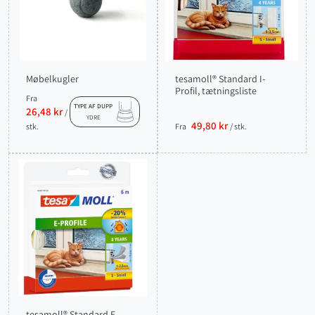
Møbelkugler
tesamoll® Standard I-
Profil, tætningsliste
Fra
TYPE AF DUPP
26,48 kr
/
YDRE
49,80 kr
stk.
Fra
/ stk.
tesamoll® Standard E-