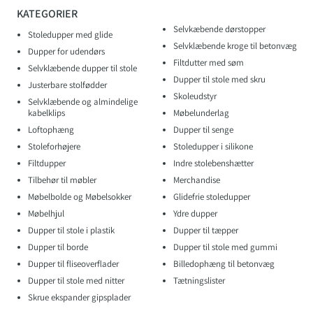
KATEGORIER
Selvkæbende dørstopper
Stoledupper med glide
Selvklæbende kroge til betonvæg
Dupper for udendørs
Filtdutter med søm
Selvklæbende dupper til stole
Dupper til stole med skru
Justerbare stolfødder
Skoleudstyr
Selvklæbende og almindelige
kabelklips
Møbelunderlag
Loftophæng
Dupper til senge
Stoleforhøjere
Stoledupper i silikone
Filtdupper
Indre stolebenshætter
Tilbehør til møbler
Merchandise
Møbelbolde og Møbelsokker
Glidefrie stoledupper
Møbelhjul
Ydre dupper
Dupper til stole i plastik
Dupper til tæpper
Dupper til borde
Dupper til stole med gummi
Dupper til fliseoverflader
Billedophæng til betonvæg
Dupper til stole med nitter
Tætningslister
Skrue ekspander gipsplader