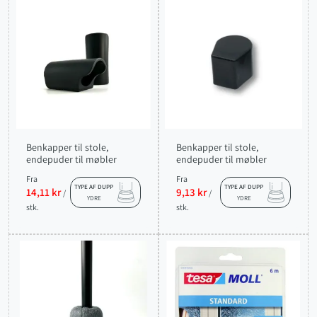
Benkapper til stole,
Benkapper til stole,
endepuder til møbler
endepuder til møbler
Fra
Fra
TYPE AF DUPP
TYPE AF DUPP
14,11 kr
9,13 kr
/
/
YDRE
YDRE
stk.
stk.