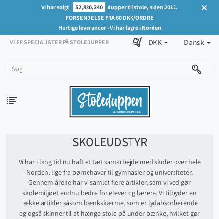
Vi har solgt
52,880,240
dupper til stole, siden 2012.
FORSENDELSE FRA 60 DKK/ORDRE
Hurtige leverancer - Vi har lagre i Norden
DKK
Dansk
VI ER SPECIALISTER PÅ STOLEDUPPER
SKOLEUDSTYR
Vi har i lang tid nu haft et tæt samarbejde med skoler over hele
Norden, lige fra børnehaver til gymnasier og universiteter.
Gennem årene har vi samlet flere artikler, som vi ved gør
skolemiljøet endnu bedre for elever og lærere. Vi tilbyder en
række artikler såsom bænkskærme, som er lydabsorberende
og også skinner til at hænge stole på under bænke, hvilket gør