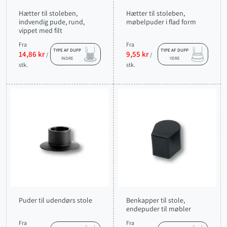
Hætter til stoleben,
Hætter til stoleben,
indvendig pude, rund,
møbelpuder i flad form
vippet med filt
Fra
Fra
TYPE AF DUPP
TYPE AF DUPP
14,86 kr
9,55 kr
/
/
INDRE
YDRE
stk.
stk.
Puder til udendørs stole
Benkapper til stole,
endepuder til møbler
Fra
Fra