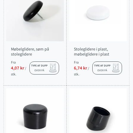
Møbelglidere, søm på
Stoleglidere i plast,
stoleglidere
møbelglidere i plast
Fra
Fra
TYPE AF DUPP
TYPE AF DUPP
4,07 kr
6,74 kr
/
/
OVER PÅ
OVER PÅ
stk.
stk.