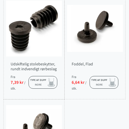
Udskiftelig stolebeskytter,
Foddel, Flad
rundt indvendigt rørbeslag
Fra
Fra
TYPE AF DUPP
TYPE AF DUPP
7,39 kr
6,64 kr
/
/
INDRE
INDRE
stk.
stk.