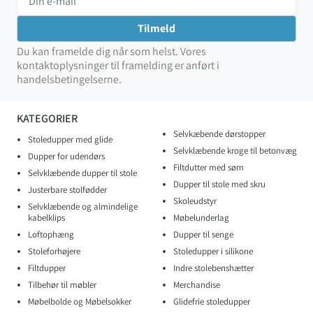
Du kan framelde dig når som helst. Vores
kontaktoplysninger til framelding er anført i
handelsbetingelserne.
KATEGORIER
Selvkæbende dørstopper
Stoledupper med glide
Selvklæbende kroge til betonvæg
Dupper for udendørs
Filtdutter med søm
Selvklæbende dupper til stole
Dupper til stole med skru
Justerbare stolfødder
Skoleudstyr
Selvklæbende og almindelige
kabelklips
Møbelunderlag
Loftophæng
Dupper til senge
Stoleforhøjere
Stoledupper i silikone
Filtdupper
Indre stolebenshætter
Tilbehør til møbler
Merchandise
Møbelbolde og Møbelsokker
Glidefrie stoledupper