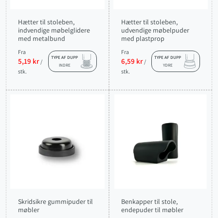
Hætter til stoleben,
Hætter til stoleben,
indvendige møbelglidere
udvendige møbelpuder
med metalbund
med plastprop
Fra
Fra
TYPE AF DUPP
TYPE AF DUPP
5,19 kr
6,59 kr
/
/
INDRE
YDRE
stk.
stk.
Skridsikre gummipuder til
Benkapper til stole,
møbler
endepuder til møbler