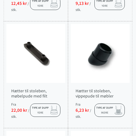
TYPE AF DUPP
TYPE AF DUPP
12,45 kr
9,13 kr
/
/
YDRE
YDRE
stk.
stk.
Hætter til stoleben,
Hætter til stoleben,
møbelpude med filt
vippepude til møbler
Fra
Fra
TYPE AF DUPP
TYPE AF DUPP
22,00 kr
6,23 kr
/
/
YDRE
INDRE
stk.
stk.