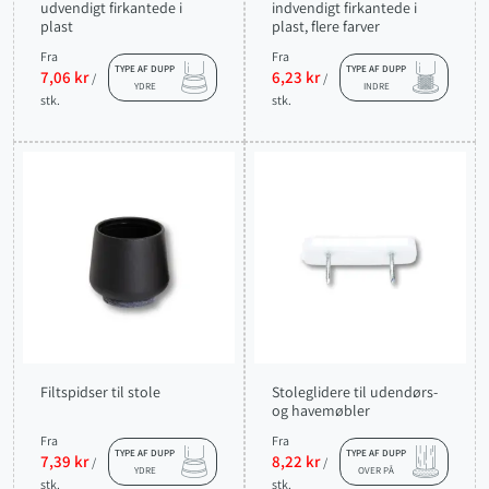
udvendigt firkantede i
indvendigt firkantede i
plast
plast, flere farver
Fra
Fra
TYPE AF DUPP
TYPE AF DUPP
7,06 kr
6,23 kr
/
/
YDRE
INDRE
stk.
stk.
Filtspidser til stole
Stoleglidere til udendørs-
og havemøbler
Fra
Fra
TYPE AF DUPP
TYPE AF DUPP
7,39 kr
8,22 kr
/
/
YDRE
OVER PÅ
stk.
stk.