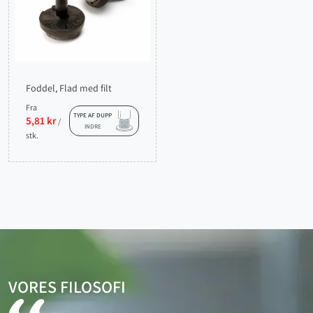
Foddel, Flad med filt
Fra
TYPE AF DUPP
5,81 kr
/
INDRE
stk.
VORES FILOSOFI