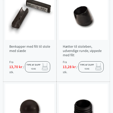
Benkapper med filt til stole
Hætter til stoleben,
med slæde
udvendige runde, vippede
med filt
Fra
Fra
TYPE AF DUPP
TYPE AF DUPP
13,70 kr
13,28 kr
/
/
YDRE
YDRE
stk.
stk.