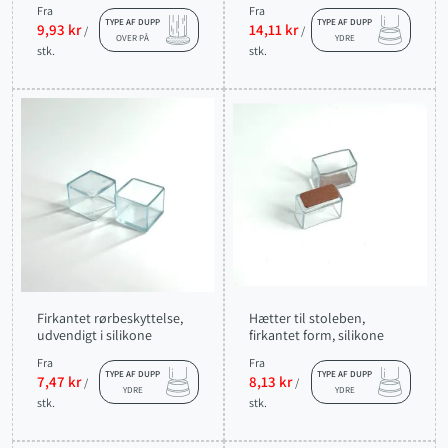
Fra
Fra
TYPE AF DUPP
TYPE AF DUPP
9,93 kr
14,11 kr
/
/
OVER PÅ
YDRE
stk.
stk.
Firkantet rørbeskyttelse,
Hætter til stoleben,
udvendigt i silikone
firkantet form, silikone
Fra
Fra
TYPE AF DUPP
TYPE AF DUPP
7,47 kr
8,13 kr
/
/
YDRE
YDRE
stk.
stk.