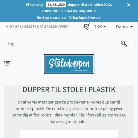
Vi har solgt
52,841,520
dupper til stole, siden 2012.
FORSENDELSE FRA 60 DKK/ORDRE
Hurtige leverancer - Vi har lagre i Norden
DKK
Dansk
VI ER SPECIALISTER PÅ STOLEDUPPER
DUPPER TIL STOLE I PLASTIK
Et af vores mest sælgende produkter er vores dupper til
møbler i plastik. De er lette og sikre at montere på og giver
samtidig et flot look til dine møbler. Fås i forskellige størrelser,
farver og materialer.