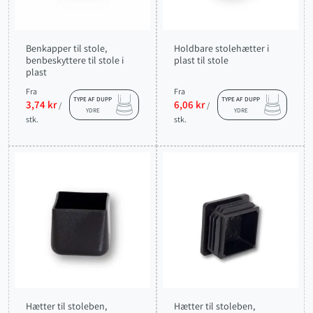
Benkapper til stole,
Holdbare stolehætter i
benbeskyttere til stole i
plast til stole
plast
Fra
Fra
TYPE AF DUPP
TYPE AF DUPP
3,74 kr
6,06 kr
/
/
YDRE
YDRE
stk.
stk.
Hætter til stoleben,
Hætter til stoleben,