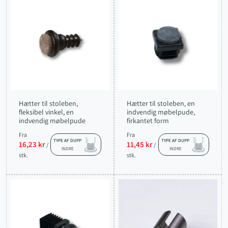
Hætter til stoleben,
Hætter til stoleben, en
fleksibel vinkel, en
indvendig møbelpude,
indvendig møbelpude
firkantet form
Fra
Fra
TYPE AF DUPP
TYPE AF DUPP
16,23 kr
11,45 kr
/
/
INDRE
INDRE
stk.
stk.