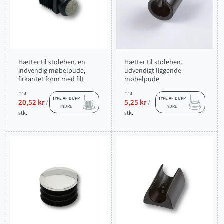
Hætter til stoleben, en
Hætter til stoleben,
indvendig møbelpude,
udvendigt liggende
firkantet form med filt
møbelpude
Fra
Fra
TYPE AF DUPP
TYPE AF DUPP
20,52 kr
5,25 kr
/
/
INDRE
YDRE
stk.
stk.