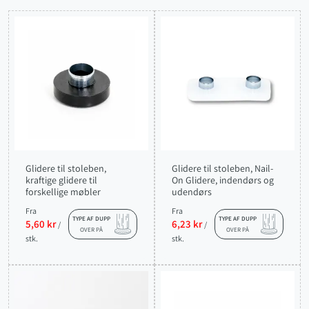
Glidere til stoleben,
Glidere til stoleben, Nail-
kraftige glidere til
On Glidere, indendørs og
forskellige møbler
udendørs
Fra
Fra
TYPE AF DUPP
TYPE AF DUPP
5,60 kr
6,23 kr
/
/
OVER PÅ
OVER PÅ
stk.
stk.