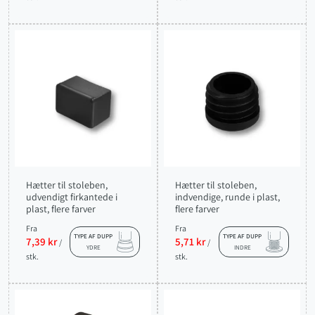
Hætter til stoleben,
Hætter til stoleben,
udvendigt firkantede i
indvendige, runde i plast,
plast, flere farver
flere farver
Fra
Fra
TYPE AF DUPP
TYPE AF DUPP
7,39 kr
5,71 kr
/
/
YDRE
INDRE
stk.
stk.