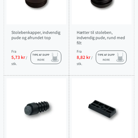
Stolebenkapper, indvendig
Hætter til stoleben,
pude og afrundet top
indvendig pude, rund med
filt
Fra
Fra
TYPE AF DUPP
TYPE AF DUPP
5,73 kr
8,82 kr
/
/
INDRE
INDRE
stk.
stk.