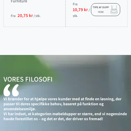
Furniture
Fra
TYPE AF DUPP
10,79 kr
/
YDRE
20,75 kr
Fra
/ stk.
stk.
VORES FILOSOFI
Vi brænder for at hjælpe vores kunder med at finde en løsning, der
passer til deres specifikke behov, baseret på funktion og
anvendelsesmiljø.
Vi har indset, at kategorien møbeldupper er større, end vi nogensinde
havde forestillet os – og det er det, der driver os fremad!