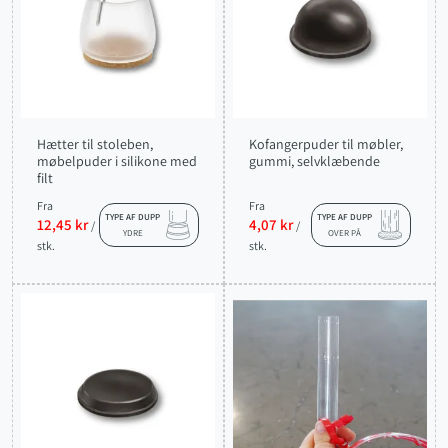
Hætter til stoleben,
Kofangerpuder til møbler,
møbelpuder i silikone med
gummi, selvklæbende
filt
Fra
Fra
TYPE AF DUPP
TYPE AF DUPP
12,45 kr
4,07 kr
/
/
YDRE
OVER PÅ
stk.
stk.