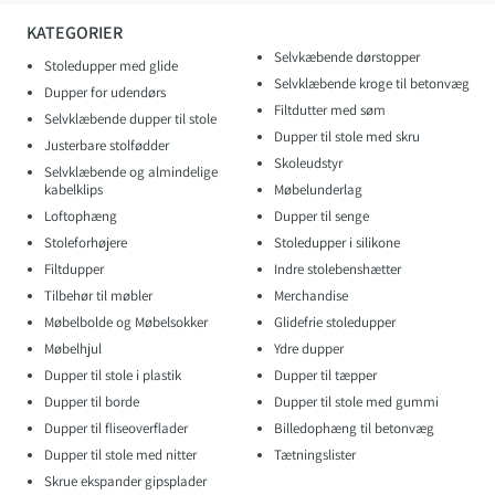
KATEGORIER
Selvkæbende dørstopper
Stoledupper med glide
Selvklæbende kroge til betonvæg
Dupper for udendørs
Filtdutter med søm
Selvklæbende dupper til stole
Dupper til stole med skru
Justerbare stolfødder
Skoleudstyr
Selvklæbende og almindelige
kabelklips
Møbelunderlag
Loftophæng
Dupper til senge
Stoleforhøjere
Stoledupper i silikone
Filtdupper
Indre stolebenshætter
Tilbehør til møbler
Merchandise
Møbelbolde og Møbelsokker
Glidefrie stoledupper
Møbelhjul
Ydre dupper
Dupper til stole i plastik
Dupper til tæpper
Dupper til borde
Dupper til stole med gummi
Dupper til fliseoverflader
Billedophæng til betonvæg
Dupper til stole med nitter
Tætningslister
Skrue ekspander gipsplader