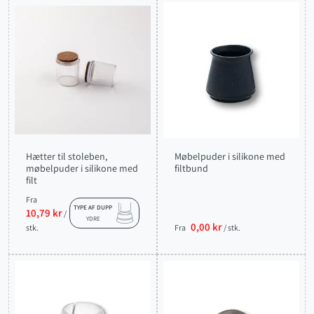
Hætter til stoleben,
Møbelpuder i silikone med
møbelpuder i silikone med
filtbund
filt
Fra
TYPE AF DUPP
10,79 kr
/
YDRE
0,00 kr
stk.
Fra
/ stk.