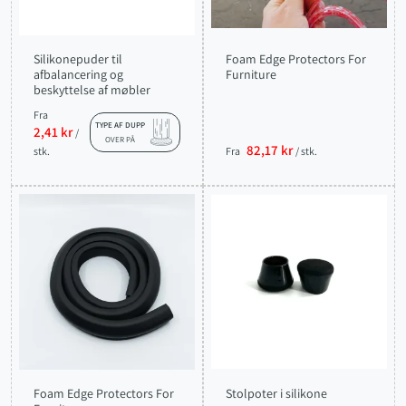
Silikonepuder til
Foam Edge Protectors For
afbalancering og
Furniture
beskyttelse af møbler
Fra
TYPE AF DUPP
2,41 kr
/
OVER PÅ
82,17 kr
stk.
Fra
/ stk.
Foam Edge Protectors For
Stolpoter i silikone