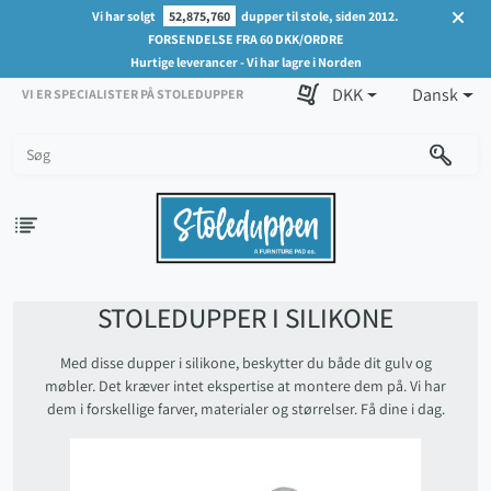
Vi har solgt
52,875,760
dupper til stole, siden 2012.
FORSENDELSE FRA 60 DKK/ORDRE
Hurtige leverancer - Vi har lagre i Norden
DKK
Dansk
VI ER SPECIALISTER PÅ STOLEDUPPER
STOLEDUPPER I SILIKONE
Med disse dupper i silikone, beskytter du både dit gulv og
møbler. Det kræver intet ekspertise at montere dem på. Vi har
dem i forskellige farver, materialer og størrelser. Få dine i dag.