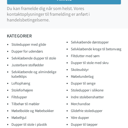
Du kan framelde dig når som helst. Vores
kontaktoplysninger til framelding er anført i
handelsbetingelserne.
KATEGORIER
Selvkæbende dørstopper
Stoledupper med glide
Selvklæbende kroge til betonvæg
Dupper for udendørs
Filtdutter med søm
Selvklæbende dupper til stole
Dupper til stole med skru
Justerbare stolfødder
Skoleudstyr
Selvklæbende og almindelige
kabelklips
Møbelunderlag
Loftophæng
Dupper til senge
Stoleforhøjere
Stoledupper i silikone
Filtdupper
Indre stolebenshætter
Tilbehør til møbler
Merchandise
Møbelbolde og Møbelsokker
Glidefrie stoledupper
Møbelhjul
Ydre dupper
Dupper til stole i plastik
Dupper til tæpper