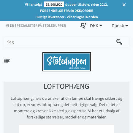
Vi har solgt
52,908,920
dupper til stole, siden 2012.
FORSENDELSE FRA 60 DKK/ORDRE
Hurtige leverancer - Vi har lagre i Norden
DKK
Dansk
VI ER SPECIALISTER PÅ STOLEDUPPER
LOFTOPHÆNG
Loftophæng, hvis du ønsker at din lampe skal hænge sikkert og
flot op, er vores loftophæng det helt rigtige valg. Det er let at
montere og kræver ikke særlig ekspertise. Vi har et udvalg af
forskellige størrelser, modeller og materialer.