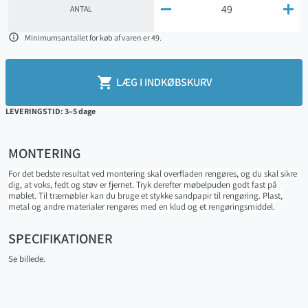


ANTAL

Minimumsantallet for køb af varen er 49.

LÆG I INDKØBSKURV
LEVERINGSTID: 3–5 dage
MONTERING
For det bedste resultat ved montering skal overfladen rengøres, og du skal sikre
dig, at voks, fedt og støv er fjernet. Tryk derefter møbelpuden godt fast på
møblet. Til træmøbler kan du bruge et stykke sandpapir til rengøring. Plast,
metal og andre materialer rengøres med en klud og et rengøringsmiddel.
SPECIFIKATIONER
Se billede.