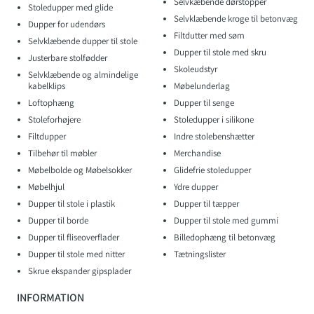
KATEGORIER
Selvkæbende dørstopper
Stoledupper med glide
Selvklæbende kroge til betonvæg
Dupper for udendørs
Filtdutter med søm
Selvklæbende dupper til stole
Dupper til stole med skru
Justerbare stolfødder
Skoleudstyr
Selvklæbende og almindelige
kabelklips
Møbelunderlag
Loftophæng
Dupper til senge
Stoleforhøjere
Stoledupper i silikone
Filtdupper
Indre stolebenshætter
Tilbehør til møbler
Merchandise
Møbelbolde og Møbelsokker
Glidefrie stoledupper
Møbelhjul
Ydre dupper
Dupper til stole i plastik
Dupper til tæpper
Dupper til borde
Dupper til stole med gummi
Dupper til fliseoverflader
Billedophæng til betonvæg
Dupper til stole med nitter
Tætningslister
Skrue ekspander gipsplader