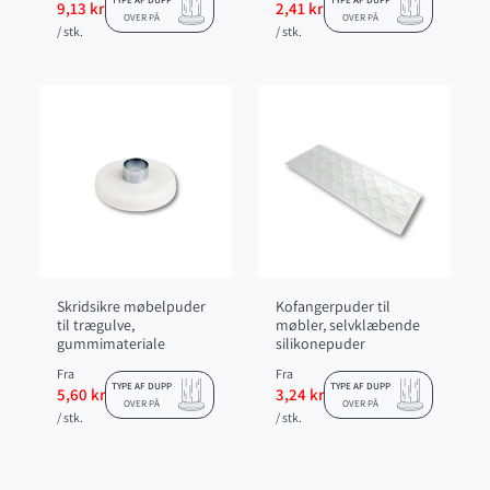
Fra
Fra
TYPE AF DUPP
TYPE AF DUPP
9,13 kr
2,41 kr
OVER PÅ
OVER PÅ
/ stk.
/ stk.
Skridsikre møbelpuder
Kofangerpuder til
til trægulve,
møbler, selvklæbende
gummimateriale
silikonepuder
Fra
Fra
TYPE AF DUPP
TYPE AF DUPP
5,60 kr
3,24 kr
OVER PÅ
OVER PÅ
/ stk.
/ stk.