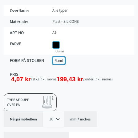
andre genstande, du vælger at polstre, og gør tingene mere stabile, end de
ville være uden puderne.
Overflade:
Alle typer
Materiale:
Plast - SILICONE
ART NO
A1
FARVE
Ufarvet
FORM PÅ STOLBEN
Rund
PRIS
4,07 kr
199,43 kr
/ stk.
(inkl. moms)
/ order
(inkl. moms)
TYPE AF DUPP
OVER PÅ
Mål på møbelben
mm
/
inches