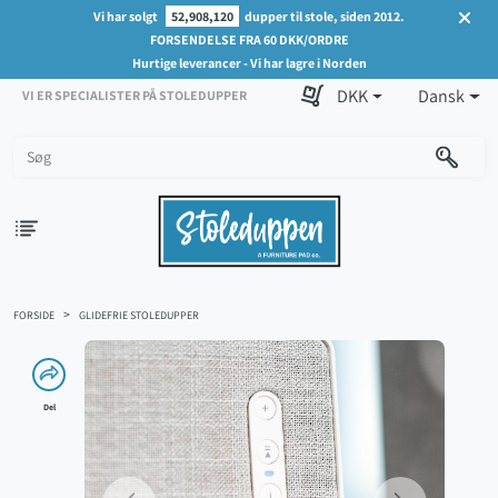
Vi har solgt
52,908,120
dupper til stole, siden 2012.
FORSENDELSE FRA 60 DKK/ORDRE
Hurtige leverancer - Vi har lagre i Norden
DKK
Dansk
VI ER SPECIALISTER PÅ STOLEDUPPER
FORSIDE
GLIDEFRIE STOLEDUPPER
Del