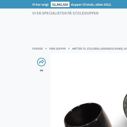
Vi har solgt
52,842,920
dupper til stole, siden 2012.
VI ER SPECIALISTER PÅ STOLEDUPPER
FORSIDE
YDRE DUPPER
HÆTTER TIL STOLEBEN, UDVENDIGE RUNDE, VI
Del