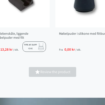
lebenskåle, liggende
Møbelpuder i silikone med filtb
elpuder med filt
TYPE AF DUPP
13,28 kr
YDRE
0,00 kr
/ stk.
Fra
/ stk.

Review the product