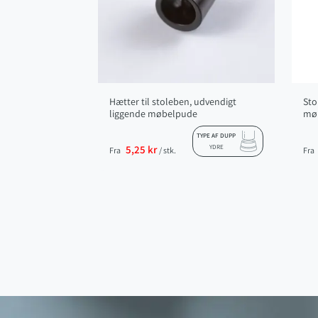
Hætter til stoleben, udvendigt
Sto
liggende møbelpude
møb
TYPE AF DUPP
5,25 kr
YDRE
Fra
/ stk.
Fra