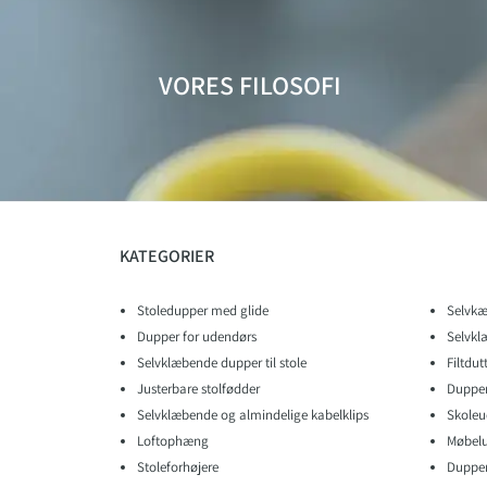
VORES FILOSOFI
KATEGORIER
Stoledupper med glide
Selvkæ
Dupper for udendørs
Selvkl
Selvklæbende dupper til stole
Filtdu
Justerbare stolfødder
Dupper 
Selvklæbende og almindelige kabelklips
Skoleu
Loftophæng
Møbelu
Stoleforhøjere
Dupper