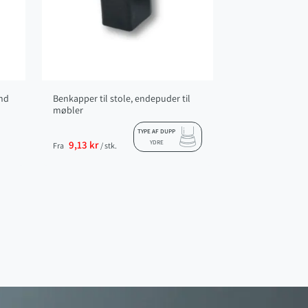
und
Benkapper til stole, endepuder til
møbler
TYPE AF DUPP
9,13 kr
YDRE
Fra
/ stk.