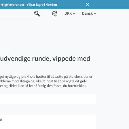
rtige leverancer - Vi har lagre i Norden
DKK
Dansk
, udvendige runde, vippede med
et nyttige og praktiske hætter til at sætte på stoleben, der er
møblerne mod slitage og ikke mindst til at beskytte dit gulv.
tet og slides ikke så let af. Vælg den farve, du foretrækker.
0