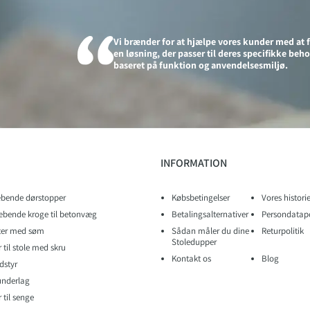
Vi brænder for at hjælpe vores kunder med at 
en løsning, der passer til deres specifikke beho
baseret på funktion og anvendelsesmiljø.
INFORMATION
bende dørstopper
Købsbetingelser
Vores histori
æbende kroge til betonvæg
Betalingsalternativer
Persondatapo
tter med søm
Sådan måler du dine
Returpolitik
Stoledupper
til stole med skru
Kontakt os
Blog
dstyr
nderlag
 til senge