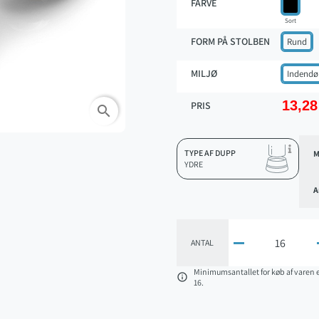
FARVE
Sort
FORM PÅ STOLBEN
Rund
MILJØ
Indendør
13,28
PRIS
search
TYPE AF DUPP
M
YDRE
A

ANTAL
Minimumsantallet for køb af varen 

16.