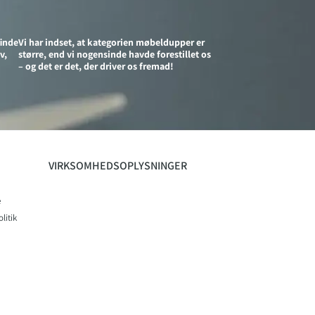
finde
Vi har indset, at kategorien møbeldupper er
v,
større, end vi nogensinde havde forestillet os
– og det er det, der driver os fremad!
VIRKSOMHEDSOPLYSNINGER
e
litik