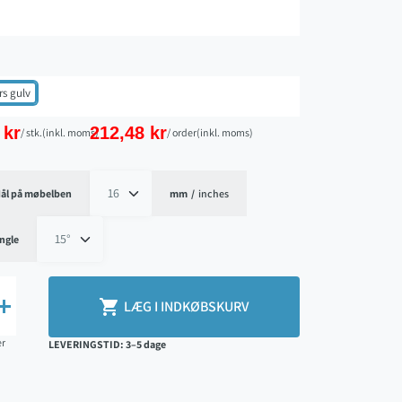
s gulv
 kr
212,48 kr
/ stk.
(inkl. moms)
/ order
(inkl. moms)
ål på møbelben
mm
/
inches
ngle


LÆG I INDKØBSKURV
er
LEVERINGSTID: 3–5 dage