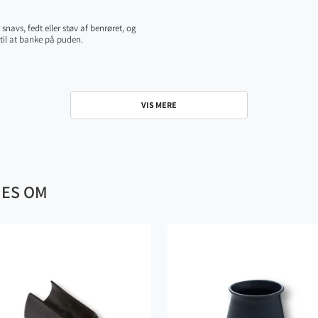
navs, fedt eller støv af benrøret, og
l at banke på puden.
VIS MERE
NES OM